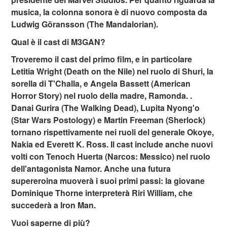
musica, la colonna sonora è di nuovo composta da
Ludwig Göransson (The Mandalorian).
Qual è il cast di M3GAN?
Troveremo il cast del primo film, e in particolare
Letitia Wright (Death on the Nile) nel ruolo di Shuri, la
sorella di T'Challa, e Angela Bassett (American
Horror Story) nel ruolo della madre, Ramonda. .
Danai Gurira (The Walking Dead), Lupita Nyong'o
(Star Wars Postology) e Martin Freeman (Sherlock)
tornano rispettivamente nei ruoli del generale Okoye,
Nakia ed Everett K. Ross. Il cast include anche nuovi
volti con Tenoch Huerta (Narcos: Messico) nel ruolo
dell'antagonista Namor. Anche una futura
supereroina muoverà i suoi primi passi: la giovane
Dominique Thorne interpreterà Riri William, che
succederà a Iron Man.
Vuoi saperne di più?